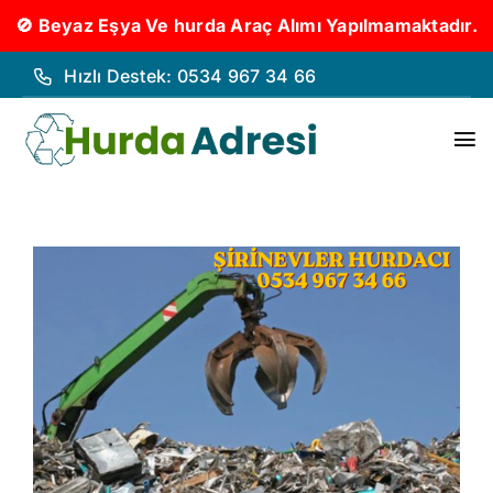
🚫 Beyaz Eşya Ve hurda Araç Alımı Yapılmamaktadır.
İçeriğe
Hızlı Destek: 0534 967 34 66
geç
To
Nav
Hurd
Hurda
Hakk
Hizm
İleti