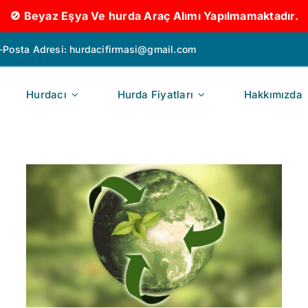
🚫 Beyaz Eşya Ve hurda Araç Alımı Yapılmamaktadır.
-Posta Adresi:
hurdacifirmasi@gmail.com
Hurdacı
Hurda Fiyatları
Hakkımızda
Hurda Kablo Fiyatı 2026 |
Güncel Kablo Hurda
Çeşitleri ve Kilosu Ne
Kadar?
Genel