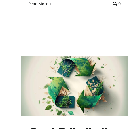
Read More
0
eri
ı
emi