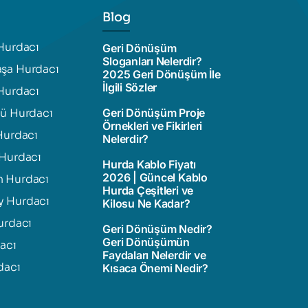
Blog
Hurdacı
Geri Dönüşüm
Sloganları Nelerdir?
şa Hurdacı
2025 Geri Dönüşüm İle
İlgili Sözler
Hurdacı
zü Hurdacı
Geri Dönüşüm Proje
Örnekleri ve Fikirleri
Hurdacı
Nelerdir?
 Hurdacı
Hurda Kablo Fiyatı
2026 | Güncel Kablo
 Hurdacı
Hurda Çeşitleri ve
 Hurdacı
Kilosu Ne Kadar?
urdacı
Geri Dönüşüm Nedir?
Geri Dönüşümün
dacı
Faydaları Nelerdir ve
dacı
Kısaca Önemi Nedir?