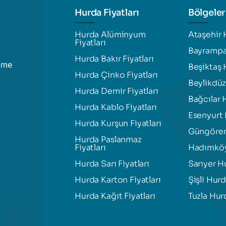
Hurda Fiyatları
Bölgeler
Hurda Alüminyum
Ataşehir 
Fiyatları
Bayrampa
Hurda Bakır Fiyatları
şime
Beşiktaş 
Hurda Çinko Fiyatları
Beylikdü
Hurda Demir Fiyatları
Bağcılar 
Hurda Kablo Fiyatları
Esenyurt
Hurda Kurşun Fiyatları
Güngören
Hurda Paslanmaz
Fiyatları
Hadımköy
Hurda Sarı Fiyatları
Sarıyer H
Hurda Karton Fiyatları
Şişli Hur
Hurda Kağıt Fiyatları
Tuzla Hur