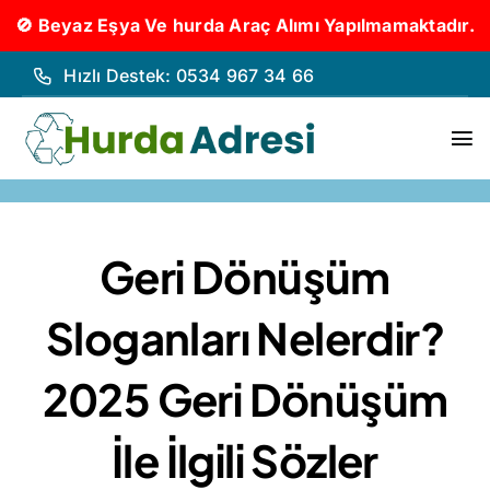
🚫 Beyaz Eşya Ve hurda Araç Alımı Yapılmamaktadır.
İçeriğe
Hızlı Destek: 0534 967 34 66
geç
To
Nav
Hurd
Geri Dönüşüm
Hurda
Sloganları Nelerdir?
Hakk
2025 Geri Dönüşüm
Hizm
İle İlgili Sözler
İleti