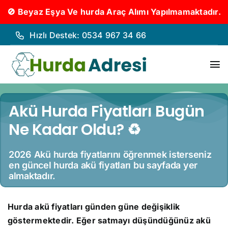
🚫 Beyaz Eşya Ve hurda Araç Alımı Yapılmamaktadır.
İçeriğe
Hızlı Destek: 0534 967 34 66
geç
To
Nav
Hurd
Akü Hurda Fiyatları Bugün
Ne Kadar Oldu? ♻️
Hurda
Hakk
2026 Akü hurda fiyatlarını öğrenmek isterseniz
en güncel hurda akü fiyatları bu sayfada yer
almaktadır.
Hizm
Hurda akü fiyatları günden güne değişiklik
İleti
göstermektedir. Eğer satmayı düşündüğünüz akü