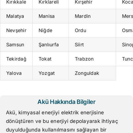
Kırıkkale
Kırklareli
Kırşehir
Koca
Malatya
Manisa
Mardin
Mers
Nevşehir
Niğde
Ordu
Osm
Samsun
Şanlıurfa
Siirt
Sino
Tekirdağ
Tokat
Trabzon
Tunc
Yalova
Yozgat
Zonguldak
Akü Hakkında Bilgiler
Akü, kimyasal enerjiyi elektrik enerjisine
dönüştüren ve bu enerjiyi depolayarak ihtiyaç
duyulduğunda kullanılmasını sağlayan bir