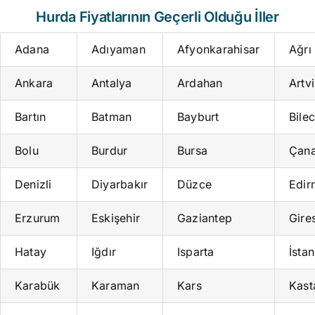
Hurda Fiyatlarının Geçerli Olduğu İller
Adana
Adıyaman
Afyonkarahisar
Ağrı
Ankara
Antalya
Ardahan
Artv
Bartın
Batman
Bayburt
Bilec
Bolu
Burdur
Bursa
Çana
Denizli
Diyarbakır
Düzce
Edir
Erzurum
Eskişehir
Gaziantep
Gire
Hatay
Iğdır
Isparta
İsta
Karabük
Karaman
Kars
Kas