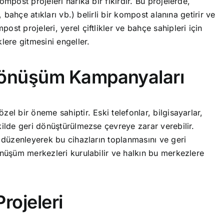
ompost projeleri harika bir fikirdir. Bu projelerde,
, bahçe atıkları vb.) belirli bir kompost alanına getirir ve
st projeleri, yerel çiftlikler ve bahçe sahipleri için
lere gitmesini engeller.
i Dönüşüm Kampanyaları
el bir öneme sahiptir. Eski telefonlar, bilgisayarlar,
kilde geri dönüştürülmezse çevreye zarar verebilir.
i düzenleyerek bu cihazların toplanmasını ve geri
dönüşüm merkezleri kurulabilir ve halkın bu merkezlere
Projeleri