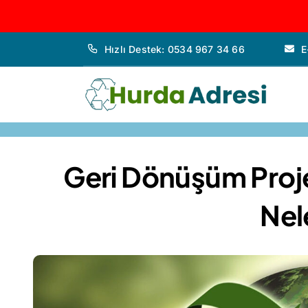
İçeriğe
Hızlı Destek: 0534 967 34 66
E
geç
Geri Dönüşüm Proje 
Nel