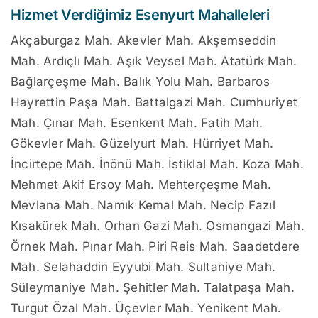
Hizmet Verdiğimiz Esenyurt Mahalleleri
Akçaburgaz Mah. Akevler Mah. Akşemseddin
Mah. Ardıçlı Mah. Aşık Veysel Mah. Atatürk Mah.
Bağlarçeşme Mah. Balık Yolu Mah. Barbaros
Hayrettin Paşa Mah. Battalgazi Mah. Cumhuriyet
Mah. Çınar Mah. Esenkent Mah. Fatih Mah.
Gökevler Mah. Güzelyurt Mah. Hürriyet Mah.
İncirtepe Mah. İnönü Mah. İstiklal Mah. Koza Mah.
Mehmet Akif Ersoy Mah. Mehterçeşme Mah.
Mevlana Mah. Namık Kemal Mah. Necip Fazıl
Kısakürek Mah. Orhan Gazi Mah. Osmangazi Mah.
Örnek Mah. Pınar Mah. Piri Reis Mah. Saadetdere
Mah. Selahaddin Eyyubi Mah. Sultaniye Mah.
Süleymaniye Mah. Şehitler Mah. Talatpaşa Mah.
Turgut Özal Mah. Üçevler Mah. Yenikent Mah.