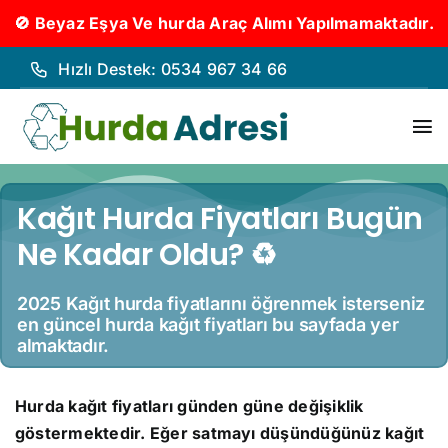
🚫 Beyaz Eşya Ve hurda Araç Alımı Yapılmamaktadır.
İçeriğe
Hızlı Destek: 0534 967 34 66
geç
To
Nav
Hurd
Kağıt Hurda Fiyatları Bugün
Ne Kadar Oldu? ♻️
Hurda
Hakk
2025 Kağıt hurda fiyatlarını öğrenmek isterseniz
en güncel hurda kağıt fiyatları bu sayfada yer
almaktadır.
Hizm
Hurda kağıt fiyatları günden güne değişiklik
İleti
göstermektedir. Eğer satmayı düşündüğünüz kağıt