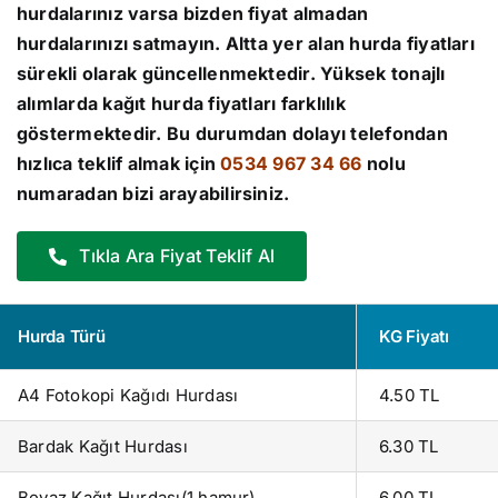
hurdalarınız varsa bizden fiyat almadan
hurdalarınızı satmayın. Altta yer alan
hurda fiyatları
sürekli olarak güncellenmektedir. Yüksek tonajlı
alımlarda kağıt
hurda fiyatları
farklılık
göstermektedir. Bu durumdan dolayı telefondan
hızlıca teklif almak için
0534 967 34 66
nolu
numaradan bizi arayabilirsiniz.
Tıkla Ara Fiyat Teklif Al
Hurda Türü
KG Fiyatı
A4 Fotokopi Kağıdı Hurdası
4.50 TL
Bardak Kağıt Hurdası
6.30 TL
Beyaz Kağıt Hurdası(1.hamur)
6.00 TL