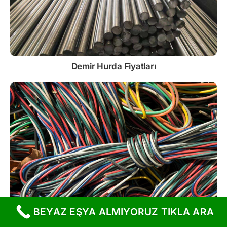
Demir
Hurda Fiyatları
BEYAZ EŞYA ALMIYORUZ TIKLA ARA
Kablo
Hurda Fiyatları