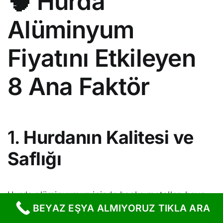
🧠 Hurda
Alüminyum
Fiyatını Etkileyen
8 Ana Faktör
1.
Hurdanın Kalitesi ve
Saflığı
Hurda alüminyumun içinde başka metaller, boya,
BEYAZ EŞYA ALMIYORUZ TIKLA ARA
plastik vb. ne kadar az varsa fiyat o kadar yüksek