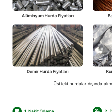
Alüminyum Hurda Fiyatları
Ba
Demir
Hurda Fiyatları
Ku
Üstteki hurdalar dışında alı
1. Nakit Ödeme
2. 