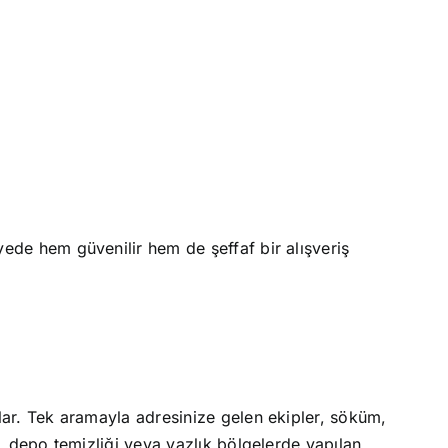
yede hem güvenilir hem de şeffaf bir alışveriş
lar. Tek aramayla adresinize gelen ekipler, söküm,
rı, depo temizliği veya yazlık bölgelerde yapılan