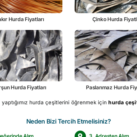
kır Hurda Fiyatları
Çinko
Hurda Fiyatl
rşun
Hurda Fiyatları
Paslanmaz
Hurda Fiy
m yaptığımız hurda çeşitlerini öğrenmek için
hurda çeşit
Neden Bizi Tercih Etmelisiniz?
Değerinde Alım
3. Adresten Alım