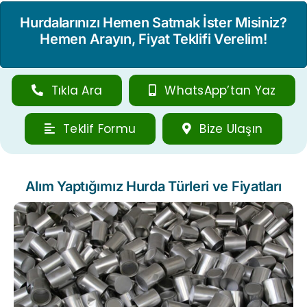
Hurdalarınızı Hemen Satmak İster Misiniz?
Hemen Arayın, Fiyat Teklifi Verelim!
Tıkla Ara
WhatsApp’tan Yaz
Teklif Formu
Bize Ulaşın
Alım Yaptığımız Hurda Türleri ve Fiyatları