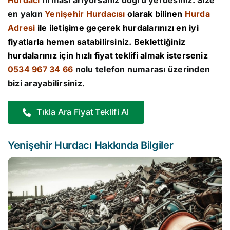
Hurdacı
firması arıyorsanız doğru yerdesiniz. Size
en yakın
Yenişehir Hurdacısı
olarak bilinen
Hurda
Adresi
ile iletişime geçerek hurdalarınızı en iyi
fiyatlarla hemen satabilirsiniz. Beklettiğiniz
hurdalarınız için hızlı fiyat teklifi almak isterseniz
0534 967 34 66
nolu telefon numarası üzerinden
bizi arayabilirsiniz.
Tıkla Ara Fiyat Teklifi Al
Yenişehir Hurdacı Hakkında Bilgiler