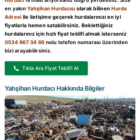
Hurdacı
firması arıyorsanız doğru yerdesiniz. Size
en yakın
Yahşihan Hurdacısı
olarak bilinen
Hurda
Adresi
ile iletişime geçerek hurdalarınızı en iyi
fiyatlarla hemen satabilirsiniz. Beklettiğiniz
hurdalarınız için hızlı fiyat teklifi almak isterseniz
0534 967 34 66
nolu telefon numarası üzerinden
bizi arayabilirsiniz.
Tıkla Ara Fiyat Teklifi Al
Yahşihan Hurdacı Hakkında Bilgiler