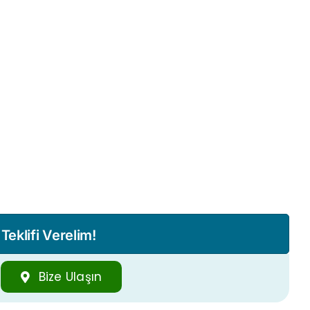
eklifi Verelim!
Bize Ulaşın