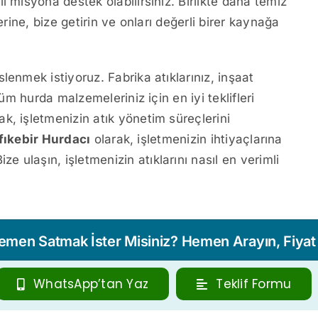
i misyona destek olabilirsiniz. Birlikte daha temiz
erine, bize getirin ve onları değerli birer kaynağa
lenmek istiyoruz. Fabrika atıklarınız, inşaat
tüm hurda malzemeleriniz için en iyi teklifleri
k, işletmenizin atık yönetim süreçlerini
fıkebir Hurdacı
olarak, işletmenizin ihtiyaçlarına
ulaşın, işletmenizin atıklarını nasıl en verimli
Hemen Satmak İster Misiniz? Hemen Arayın, Fiyat T
WhatsApp’tan Yaz
Teklif Formu