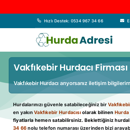
İçeriğe
Hızlı Destek: 0534 967 34 66
E
geç
Vakfıkebir Hurdacı Firması 
Vakfıkebir Hurdacı arıyorsanız iletişim bilgileri
Hurdalarınızı güvenle satabileceğiniz bir
Vakfıkebi
en yakın
Vakfıkebir Hurdacısı
olarak bilinen
Hurda
fiyatlarla hemen satabilirsiniz. Beklettiğiniz hurdala
34 66
nolu telefon numarası üzerinden bizi arayabi