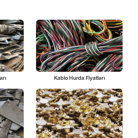
arı
Kablo
Hurda Fiyatları