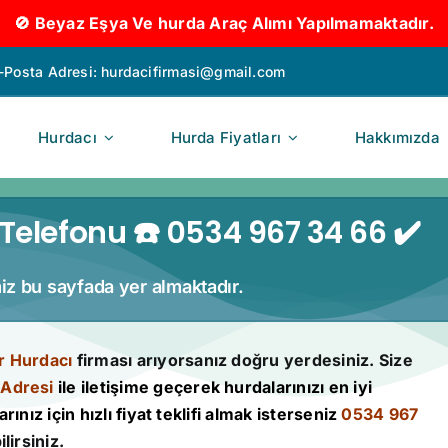
🚫 Beyaz Eşya Ve hurda Araç Alımı Yapılmamaktadır.
-Posta Adresi:
hurdacifirmasi@gmail.com
Hurdacı
Hurda Fiyatları
Hakkımızda
Telefonu ☎️ 0534 967 34 66 ✔️
miz bu sayfada yer almaktadır.
r Hurdacı
firması arıyorsanız doğru yerdesiniz. Size
 Adresi
ile iletişime geçerek hurdalarınızı en iyi
rınız için hızlı fiyat teklifi almak isterseniz
0534 967
lirsiniz.