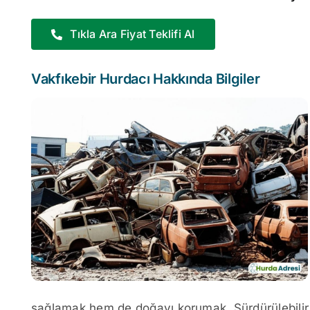
Tıkla Ara Fiyat Teklifi Al
Vakfıkebir Hurdacı Hakkında Bilgiler
sağlamak hem de doğayı korumak. Sürdürülebilir b