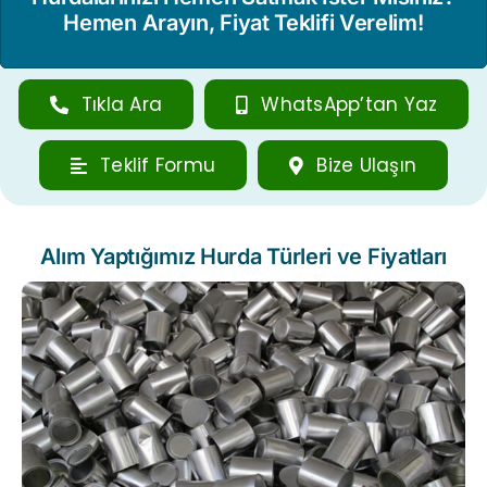
Hemen Arayın, Fiyat Teklifi Verelim!
Tıkla Ara
WhatsApp’tan Yaz
Teklif Formu
Bize Ulaşın
Alım Yaptığımız Hurda Türleri ve Fiyatları