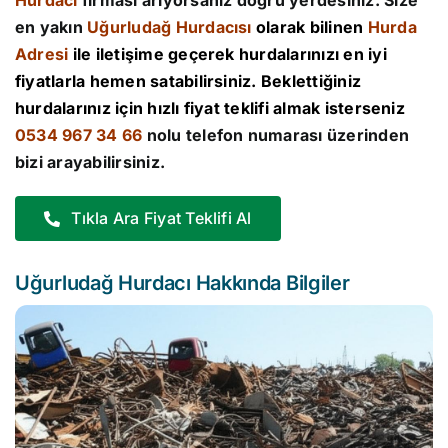
Hurdacı
firması arıyorsanız doğru yerdesiniz. Size
en yakın
Uğurludağ Hurdacısı
olarak bilinen
Hurda
Adresi
ile iletişime geçerek hurdalarınızı en iyi
fiyatlarla hemen satabilirsiniz. Beklettiğiniz
hurdalarınız için hızlı fiyat teklifi almak isterseniz
0534 967 34 66
nolu telefon numarası üzerinden
bizi arayabilirsiniz.
Tıkla Ara Fiyat Teklifi Al
Uğurludağ Hurdacı Hakkında Bilgiler