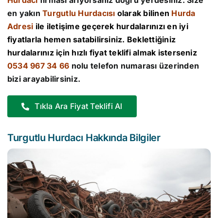
Hurdacı
firması arıyorsanız doğru yerdesiniz. Size
en yakın
Turgutlu Hurdacısı
olarak bilinen
Hurda
Adresi
ile iletişime geçerek hurdalarınızı en iyi
fiyatlarla hemen satabilirsiniz. Beklettiğiniz
hurdalarınız için hızlı fiyat teklifi almak isterseniz
0534 967 34 66
nolu telefon numarası üzerinden
bizi arayabilirsiniz.
Tıkla Ara Fiyat Teklifi Al
Turgutlu Hurdacı Hakkında Bilgiler