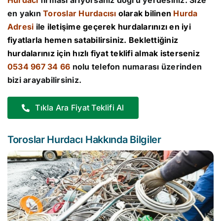
Hurdacı
firması arıyorsanız doğru yerdesiniz. Size
en yakın
Toroslar Hurdacısı
olarak bilinen
Hurda
Adresi
ile iletişime geçerek hurdalarınızı en iyi
fiyatlarla hemen satabilirsiniz. Beklettiğiniz
hurdalarınız için hızlı fiyat teklifi almak isterseniz
0534 967 34 66
nolu telefon numarası üzerinden
bizi arayabilirsiniz.
Tıkla Ara Fiyat Teklifi Al
Toroslar Hurdacı Hakkında Bilgiler