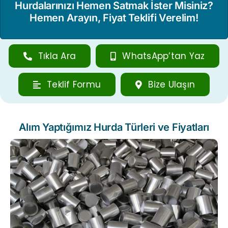
Hurdalarınızı Hemen Satmak İster Misiniz?
Hemen Arayın, Fiyat Teklifi Verelim!
Tıkla Ara
WhatsApp’tan Yaz
Teklif Formu
Bize Ulaşın
Alım Yaptığımız Hurda Türleri ve Fiyatları