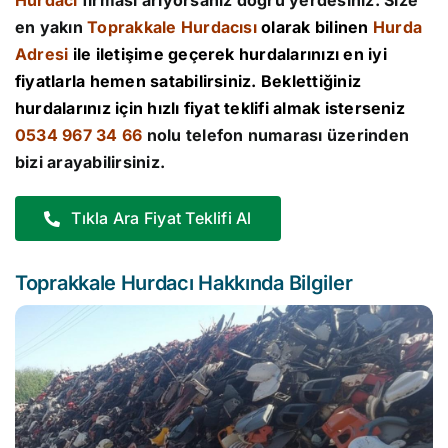
Hurdacı
firması arıyorsanız doğru yerdesiniz. Size
en yakın
Toprakkale Hurdacısı
olarak bilinen
Hurda
Adresi
ile iletişime geçerek hurdalarınızı en iyi
fiyatlarla hemen satabilirsiniz. Beklettiğiniz
hurdalarınız için hızlı fiyat teklifi almak isterseniz
0534 967 34 66
nolu telefon numarası üzerinden
bizi arayabilirsiniz.
Tıkla Ara Fiyat Teklifi Al
Toprakkale Hurdacı Hakkında Bilgiler