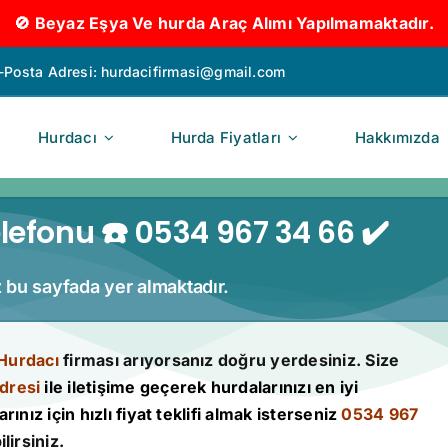
🚫 Beyaz Eşya Ve hurda Araç Alımı Yapılmamaktadır.
-Posta Adresi:
hurdacifirmasi@gmail.com
Hurdacı
Hurda Fiyatları
Hakkımızda
lefonu ☎️ 0534 967 34 66 ✔️
iz bu sayfada yer almaktadır.
Hurdacı
firması arıyorsanız doğru yerdesiniz. Size
dresi
ile iletişime geçerek hurdalarınızı en iyi
rınız için hızlı fiyat teklifi almak isterseniz
0534 967
lirsiniz.