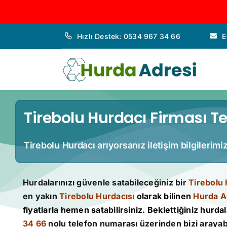
İçeriğe
Hızlı Destek: 0534 967 34 66
E
geç
Tirebolu Hurdacı Firması Te
Tirebolu Hurdacı arıyorsanız iletişim bilgilerim
Hurdalarınızı güvenle satabileceğiniz bir
Tirebolu 
en yakın
Tirebolu Hurdacısı
olarak bilinen
Hurda A
fiyatlarla hemen satabilirsiniz. Beklettiğiniz hurdala
34 66
nolu telefon numarası üzerinden bizi arayabi