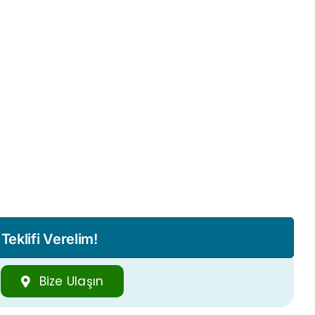
eklifi Verelim!
Bize Ulaşın