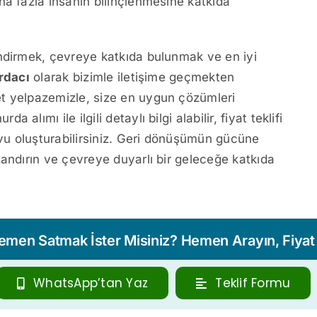
ha fazla insanın bilinçlenmesine katkıda
endirmek, çevreye katkıda bulunmak ve en iyi
rdacı
olarak bizimle iletişime geçmekten
t yelpazemizle, size en uygun çözümleri
lımı ile ilgili detaylı bilgi alabilir, fiyat teklifi
evu oluşturabilirsiniz. Geri dönüşümün gücüne
zandırın ve çevreye duyarlı bir geleceğe katkıda
Hemen Satmak İster Misiniz? Hemen Arayın, Fiyat T
WhatsApp’tan Yaz
Teklif Formu