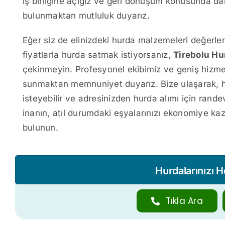
iş birliğine açığız ve geri dönüşüm konusunda da
bulunmaktan mutluluk duyarız.
Eğer siz de elinizdeki hurda malzemeleri değerl
fiyatlarla hurda satmak istiyorsanız,
Tirebolu Hu
çekinmeyin. Profesyonel ekibimiz ve geniş hizme
sunmaktan memnuniyet duyarız. Bize ulaşarak, hurda a
isteyebilir ve adresinizden hurda alımı için rand
inanın, atıl durumdaki eşyalarınızı ekonomiye ka
bulunun.
Hurdalarınızı 
Tıkla Ara