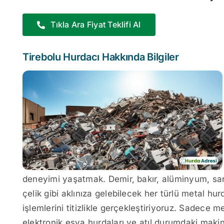
Tıkla Ara Fiyat Teklifi Al
Tirebolu Hurdacı Hakkında Bilgiler
deneyimi yaşatmak. Demir, bakır, alüminyum, sarı
çelik gibi aklınıza gelebilecek her türlü metal hur
işlemlerini titizlikle gerçekleştiriyoruz. Sadece met
elektronik eşya hurdaları ve atıl durumdaki makin