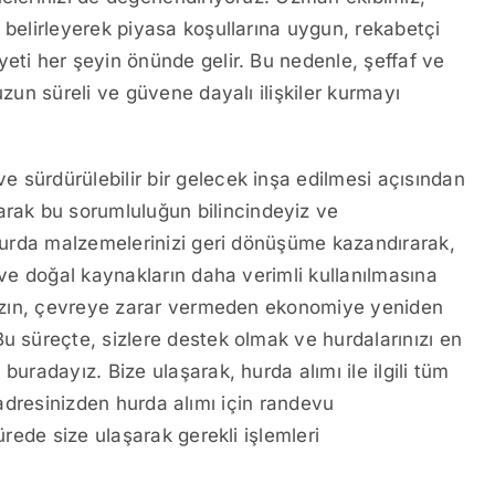
 belirleyerek piyasa koşullarına uygun, rekabetçi
eti her şeyin önünde gelir. Bu nedenle, şeffaf ve
uzun süreli ve güvene dayalı ilişkiler kurmayı
 sürdürülebilir bir gelecek inşa edilmesi açısından
arak bu sorumluluğun bilincindeyiz ve
. Hurda malzemelerinizi geri dönüşüme kazandırarak,
a ve doğal kaynakların daha verimli kullanılmasına
ınızın, çevreye zarar vermeden ekonomiye yeniden
u süreçte, sizlere destek olmak ve hurdalarınızı en
buradayız. Bize ulaşarak, hurda alımı ile ilgili tüm
ve adresinizden hurda alımı için randevu
ürede size ulaşarak gerekli işlemleri