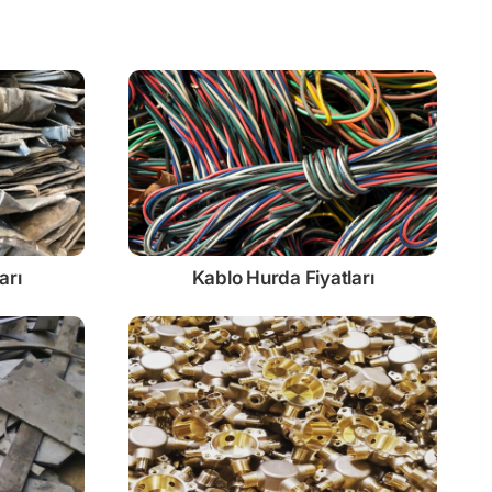
arı
Kablo
Hurda Fiyatları