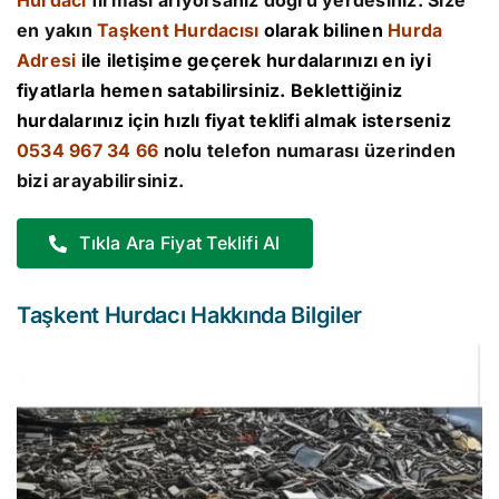
Hurdacı
firması arıyorsanız doğru yerdesiniz. Size
en yakın
Taşkent Hurdacısı
olarak bilinen
Hurda
Adresi
ile iletişime geçerek hurdalarınızı en iyi
fiyatlarla hemen satabilirsiniz. Beklettiğiniz
hurdalarınız için hızlı fiyat teklifi almak isterseniz
0534 967 34 66
nolu telefon numarası üzerinden
bizi arayabilirsiniz.
Tıkla Ara Fiyat Teklifi Al
Taşkent Hurdacı Hakkında Bilgiler