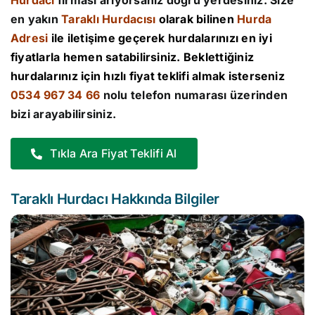
Hurdacı
firması arıyorsanız doğru yerdesiniz. Size
en yakın
Taraklı Hurdacısı
olarak bilinen
Hurda
Adresi
ile iletişime geçerek hurdalarınızı en iyi
fiyatlarla hemen satabilirsiniz. Beklettiğiniz
hurdalarınız için hızlı fiyat teklifi almak isterseniz
0534 967 34 66
nolu telefon numarası üzerinden
bizi arayabilirsiniz.
Tıkla Ara Fiyat Teklifi Al
Taraklı Hurdacı Hakkında Bilgiler