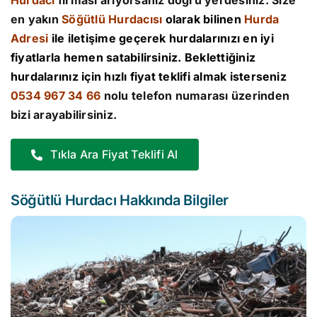
Hurdacı
firması arıyorsanız doğru yerdesiniz. Size
en yakın
Söğütlü Hurdacısı
olarak bilinen
Hurda
Adresi
ile iletişime geçerek hurdalarınızı en iyi
fiyatlarla hemen satabilirsiniz. Beklettiğiniz
hurdalarınız için hızlı fiyat teklifi almak isterseniz
0534 967 34 66
nolu telefon numarası üzerinden
bizi arayabilirsiniz.
Tıkla Ara Fiyat Teklifi Al
Söğütlü Hurdacı Hakkında Bilgiler