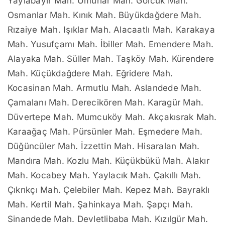
Yaylabayır Mah. Umurlar Mah. Gölcük Mah.
Osmanlar Mah. Kınık Mah. Büyükdağdere Mah.
Rızaiye Mah. Işıklar Mah. Alacaatlı Mah. Karakaya
Mah. Yusufçamı Mah. İbiller Mah. Emendere Mah.
Alayaka Mah. Süller Mah. Taşköy Mah. Kürendere
Mah. Küçükdağdere Mah. Eğridere Mah.
Kocasinan Mah. Armutlu Mah. Aslandede Mah.
Çamalanı Mah. Derecikören Mah. Karagür Mah.
Düvertepe Mah. Mumcuköy Mah. Akçakısrak Mah.
Karaağaç Mah. Pürsünler Mah. Eşmedere Mah.
Düğüncüler Mah. İzzettin Mah. Hisaralan Mah.
Mandıra Mah. Kozlu Mah. Küçükbükü Mah. Alakır
Mah. Kocabey Mah. Yaylacık Mah. Çakıllı Mah.
Çıkrıkçı Mah. Çelebiler Mah. Kepez Mah. Bayraklı
Mah. Kertil Mah. Şahinkaya Mah. Şapçı Mah.
Sinandede Mah. Devletlibaba Mah. Kızılgür Mah.