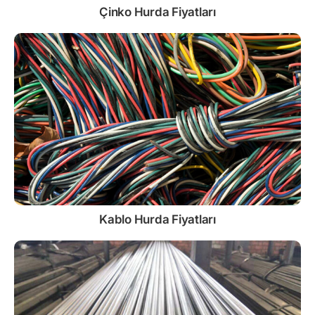
Çinko
Hurda Fiyatları
Kablo
Hurda Fiyatları