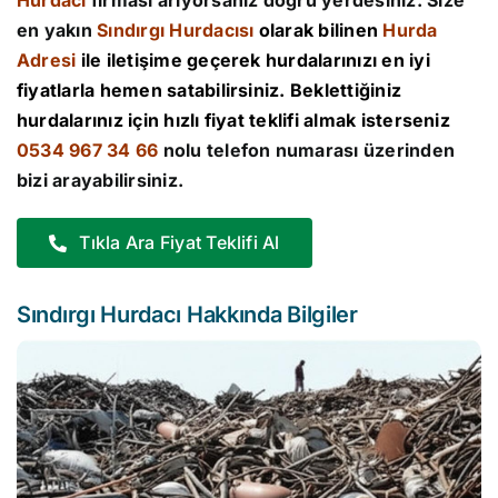
Hurdacı
firması arıyorsanız doğru yerdesiniz. Size
en yakın
Sındırgı Hurdacısı
olarak bilinen
Hurda
Adresi
ile iletişime geçerek hurdalarınızı en iyi
fiyatlarla hemen satabilirsiniz. Beklettiğiniz
hurdalarınız için hızlı fiyat teklifi almak isterseniz
0534 967 34 66
nolu telefon numarası üzerinden
bizi arayabilirsiniz.
Tıkla Ara Fiyat Teklifi Al
Sındırgı Hurdacı Hakkında Bilgiler