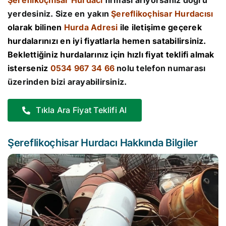
Şereflikoçhisar Hurdacı
firması arıyorsanız doğru
yerdesiniz. Size en yakın
Şereflikoçhisar Hurdacısı
olarak bilinen
Hurda Adresi
ile iletişime geçerek
hurdalarınızı en iyi fiyatlarla hemen satabilirsiniz.
Beklettiğiniz hurdalarınız için hızlı fiyat teklifi almak
isterseniz
0534 967 34 66
nolu telefon numarası
üzerinden bizi arayabilirsiniz.
Tıkla Ara Fiyat Teklifi Al
Şereflikoçhisar Hurdacı Hakkında Bilgiler