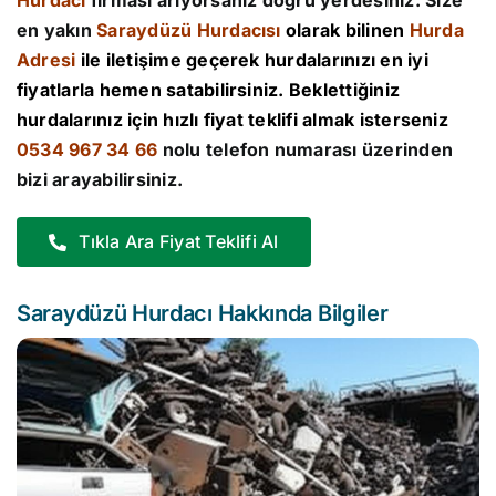
Hurdacı
firması arıyorsanız doğru yerdesiniz. Size
en yakın
Saraydüzü Hurdacısı
olarak bilinen
Hurda
Adresi
ile iletişime geçerek hurdalarınızı en iyi
fiyatlarla hemen satabilirsiniz. Beklettiğiniz
hurdalarınız için hızlı fiyat teklifi almak isterseniz
0534 967 34 66
nolu telefon numarası üzerinden
bizi arayabilirsiniz.
Tıkla Ara Fiyat Teklifi Al
Saraydüzü Hurdacı Hakkında Bilgiler