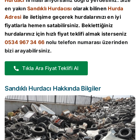
Hurdacı
firması arıyorsanız doğru yerdesiniz. Size
en yakın
Sandıklı Hurdacısı
olarak bilinen
Hurda
Adresi
ile iletişime geçerek hurdalarınızı en iyi
fiyatlarla hemen satabilirsiniz. Beklettiğiniz
hurdalarınız için hızlı fiyat teklifi almak isterseniz
0534 967 34 66
nolu telefon numarası üzerinden
bizi arayabilirsiniz.
Tıkla Ara Fiyat Teklifi Al
Sandıklı Hurdacı Hakkında Bilgiler