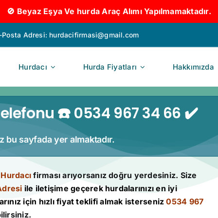
🚫 Beyaz Eşya Ve hurda Araç Alımı Yapılmamaktadır.
-Posta Adresi:
hurdacifirmasi@gmail.com
Hurdacı
Hurda Fiyatları
Hakkımızda
elefonu ☎️ 0534 967 34 66 ✔️
iz bu sayfada yer almaktadır.
 Hurdacı
firması arıyorsanız doğru yerdesiniz. Size
Adresi
ile iletişime geçerek hurdalarınızı en iyi
rınız için hızlı fiyat teklifi almak isterseniz
0534 967
lirsiniz.