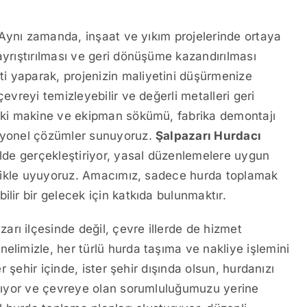
. Aynı zamanda, inşaat ve yıkım projelerinde ortaya
ayrıştırılması ve geri dönüşüme kazandırılması
i yaparak, projenizin maliyetini düşürmenize
çevreyi temizleyebilir ve değerli metalleri geri
deki makine ve ekipman sökümü, fabrika demontajı
esyonel çözümler sunuyoruz.
Şalpazarı Hurdacı
ilde gerçekleştiriyor, yasal düzenlemelere uygun
tizlikle uyuyoruz. Amacımız, sadece hurda toplamak
lir bir gelecek için katkıda bulunmaktır.
rı ilçesinde değil, çevre illerde de hizmet
elimizle, her türlü hurda taşıma ve nakliye işlemini
er şehir içinde, ister şehir dışında olsun, hurdanızı
tırıyor ve çevreye olan sorumluluğumuzu yerine