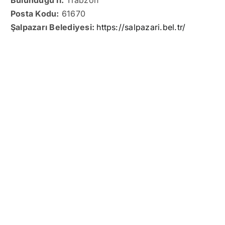
Bulunduğu İl:
Trabzon
Posta Kodu:
61670
Şalpazarı Belediyesi:
https://salpazari.bel.tr/