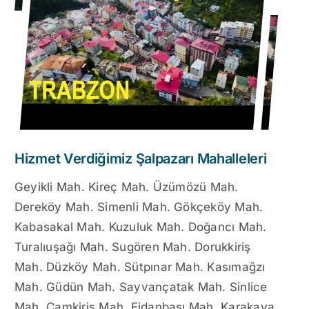
Hizmet Verdiğimiz Şalpazarı Mahalleleri
Geyikli Mah. Kireç Mah. Üzümözü Mah.
Dereköy Mah. Simenli Mah. Gökçeköy Mah.
Kabasakal Mah. Kuzuluk Mah. Doğancı Mah.
Turalıuşağı Mah. Sugören Mah. Dorukkiriş
Mah. Düzköy Mah. Sütpınar Mah. Kasımağzı
Mah. Güdün Mah. Sayvançatak Mah. Sinlice
Mah. Çamkiriş Mah. Fidanbaşı Mah. Karakaya