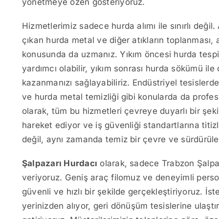
yönetmeye özen gösteriyoruz.
Hizmetlerimiz sadece hurda alımı ile sınırlı değil
çıkan hurda metal ve diğer atıkların toplanması, 
konusunda da uzmanız. Yıkım öncesi hurda tespit
yardımcı olabilir, yıkım sonrası hurda sökümü ile 
kazanmanızı sağlayabiliriz. Endüstriyel tesisler
ve hurda metal temizliği gibi konularda da prof
olarak, tüm bu hizmetleri çevreye duyarlı bir şek
hareket ediyor ve iş güvenliği standartlarına ti
değil, aynı zamanda temiz bir çevre ve sürdürülebi
Şalpazarı Hurdacı
olarak, sadece Trabzon Şalpaza
veriyoruz. Geniş araç filomuz ve deneyimli person
güvenli ve hızlı bir şekilde gerçekleştiriyoruz. İst
yerinizden alıyor, geri dönüşüm tesislerine ulaş