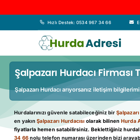
İçeriğe
Hızlı Destek: 0534 967 34 66
E
geç
Şalpazarı Hurdacı Firması T
Şalpazarı Hurdacı arıyorsanız iletişim bilgilerim
Hurdalarınızı güvenle satabileceğiniz bir
Şalpazarı
en yakın
Şalpazarı Hurdacısı
olarak bilinen
Hurda 
fiyatlarla hemen satabilirsiniz. Beklettiğiniz hurdala
34 66
nolu telefon numarası üzerinden bizi arayabi