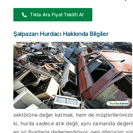
Tıkla Ara Fiyat Teklifi Al
Şalpazarı Hurdacı Hakkında Bilgiler
sektörüne değer katmak, hem de müşterilerimizin 
ki, hurda sadece atık değil, aynı zamanda değerli 
en iyi fiyatlarla değerlendiriyor, geri dönüşüm s