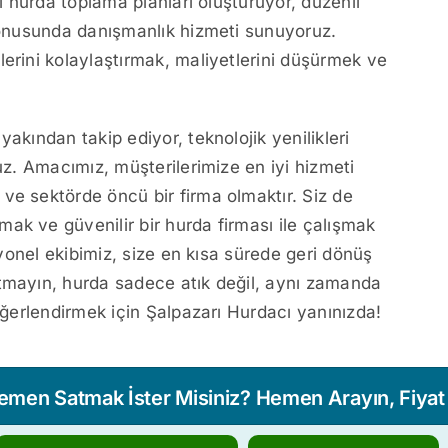
el hurda toplama planları oluşturuyor, düzenli
 konusunda danışmanlık hizmeti sunuyoruz.
lerini kolaylaştırmak, maliyetlerini düşürmek ve
yakından takip ediyor, teknolojik yenilikleri
uz. Amacımız, müşterilerimize en iyi hizmeti
ve sektörde öncü bir firma olmaktır. Siz de
ak ve güvenilir bir hurda firması ile çalışmak
esyonel ekibimiz, size en kısa sürede geri dönüş
utmayın, hurda sadece atık değil, aynı zamanda
değerlendirmek için Şalpazarı Hurdacı yanınızda!
Hemen Satmak İster Misiniz? Hemen Arayın, Fiyat T