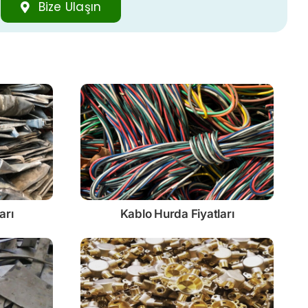
Bize Ulaşın
arı
Kablo
Hurda Fiyatları