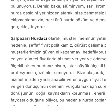
bulunuyoruz. Demir, bakır, alüminyum, sarı, krom, 
hurda çeşidini yerinizden alarak, size zahmetsiz
ekipmanlarımızla, her türlü hurda söküm ve demont
gerçekleştiriyoruz.
Şalpazarı
Hurdacı
olarak, müşteri memnuniyetin
nedenle, şeffaf fiyat politikamız, dürüst çalışma p
müşterilerimizin güvenini kazanmayı hedefliyoruz
ediyor, güncel fiyatlarla hizmet veriyor ve ödemel
ölçekli bir ev hurdanız olsun, ister büyük ölçekli 
profesyonel çözümler sunuyoruz. Bize ulaşarak, hu
hizmetimizden yararlanabilir ve en uygun fiyat tekli
ve geri dönüşümün önemini vurgulamak için sürekl
dönüşümün, doğal kaynakların korunması, enerji ta
faydası olduğunu biliyor, bu nedenle hurda topla