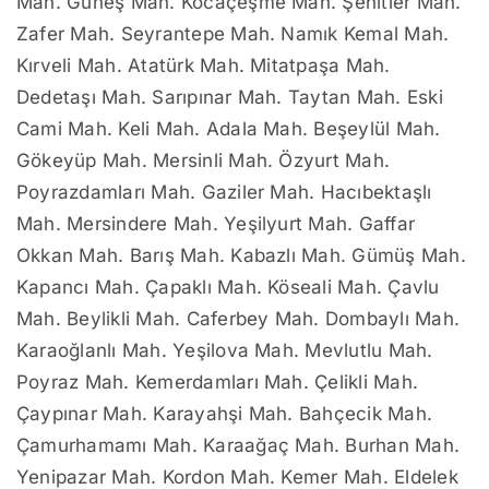
Mah. Güneş Mah. Kocaçeşme Mah. Şehitler Mah.
Zafer Mah. Seyrantepe Mah. Namık Kemal Mah.
Kırveli Mah. Atatürk Mah. Mitatpaşa Mah.
Dedetaşı Mah. Sarıpınar Mah. Taytan Mah. Eski
Cami Mah. Keli Mah. Adala Mah. Beşeylül Mah.
Gökeyüp Mah. Mersinli Mah. Özyurt Mah.
Poyrazdamları Mah. Gaziler Mah. Hacıbektaşlı
Mah. Mersindere Mah. Yeşilyurt Mah. Gaffar
Okkan Mah. Barış Mah. Kabazlı Mah. Gümüş Mah.
Kapancı Mah. Çapaklı Mah. Köseali Mah. Çavlu
Mah. Beylikli Mah. Caferbey Mah. Dombaylı Mah.
Karaoğlanlı Mah. Yeşilova Mah. Mevlutlu Mah.
Poyraz Mah. Kemerdamları Mah. Çelikli Mah.
Çaypınar Mah. Karayahşi Mah. Bahçecik Mah.
Çamurhamamı Mah. Karaağaç Mah. Burhan Mah.
Yenipazar Mah. Kordon Mah. Kemer Mah. Eldelek