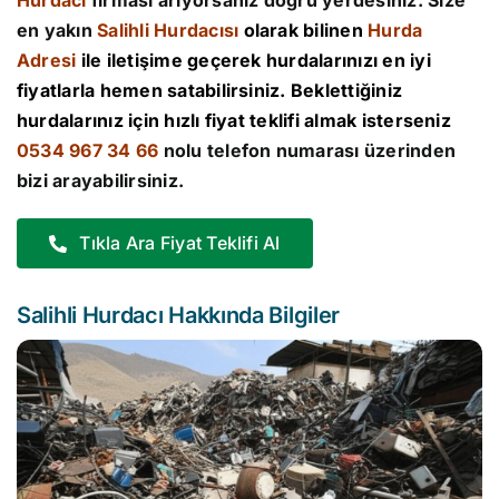
Hurdacı
firması arıyorsanız doğru yerdesiniz. Size
en yakın
Salihli Hurdacısı
olarak bilinen
Hurda
Adresi
ile iletişime geçerek hurdalarınızı en iyi
fiyatlarla hemen satabilirsiniz. Beklettiğiniz
hurdalarınız için hızlı fiyat teklifi almak isterseniz
0534 967 34 66
nolu telefon numarası üzerinden
bizi arayabilirsiniz.
Tıkla Ara Fiyat Teklifi Al
Salihli Hurdacı Hakkında Bilgiler