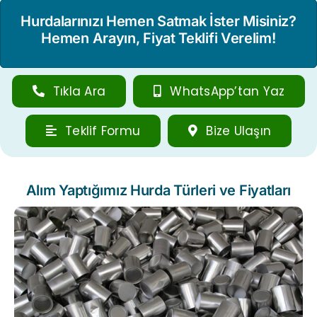
Hurdalarınızı Hemen Satmak İster Misiniz?
Hemen Arayın, Fiyat Teklifi Verelim!
Tıkla Ara
WhatsApp’tan Yaz
Teklif Formu
Bize Ulaşın
Alım Yaptığımız Hurda Türleri ve Fiyatları