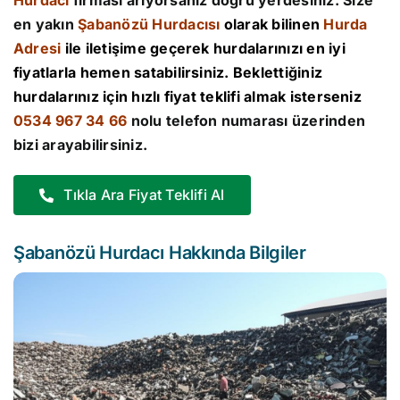
Hurdacı
firması arıyorsanız doğru yerdesiniz. Size
en yakın
Şabanözü Hurdacısı
olarak bilinen
Hurda
Adresi
ile iletişime geçerek hurdalarınızı en iyi
fiyatlarla hemen satabilirsiniz. Beklettiğiniz
hurdalarınız için hızlı fiyat teklifi almak isterseniz
0534 967 34 66
nolu telefon numarası üzerinden
bizi arayabilirsiniz.
Tıkla Ara Fiyat Teklifi Al
Şabanözü Hurdacı Hakkında Bilgiler