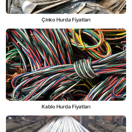
Çinko
Hurda Fiyatları
Kablo
Hurda Fiyatları