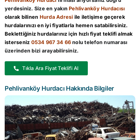
Pehlivanköy Hurdacı
firması arıyorsanız doğru
yerdesiniz. Size en yakın
Pehlivanköy Hurdacısı
olarak bilinen
Hurda Adresi
ile iletişime geçerek
hurdalarınızı en iyi fiyatlarla hemen satabilirsiniz.
Beklettiğiniz hurdalarınız için hızlı fiyat teklifi almak
isterseniz
0534 967 34 66
nolu telefon numarası
üzerinden bizi arayabilirsiniz.
Tıkla Ara Fiyat Teklifi Al
Pehlivanköy Hurdacı Hakkında Bilgiler