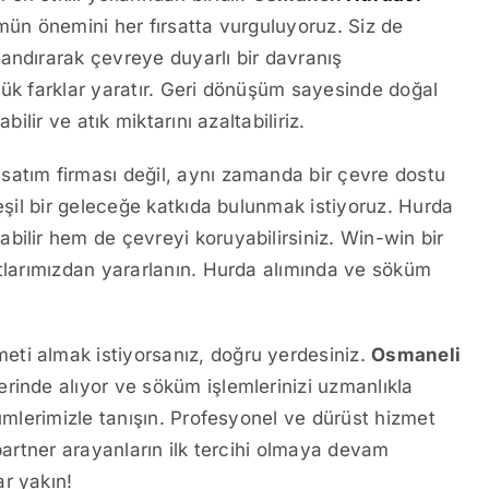
mün önemini her fırsatta vurguluyoruz. Siz de
andırarak çevreye duyarlı bir davranış
yük farklar yaratır. Geri dönüşüm sayesinde doğal
ilir ve atık miktarını azaltabiliriz.
 satım firması değil, aynı zamanda bir çevre dostu
yeşil bir geleceğe katkıda bulunmak istiyoruz. Hurda
bilir hem de çevreyi koruyabilirsiniz. Win-win bir
atlarımızdan yararlanın. Hurda alımında ve söküm
ti almak istiyorsanız, doğru yerdesiniz.
Osmaneli
rinde alıyor ve söküm işlemlerinizi uzmanlıkla
zümlerimizle tanışın. Profesyonel ve dürüst hizmet
 partner arayanların ilk tercihi olmaya devam
ar yakın!