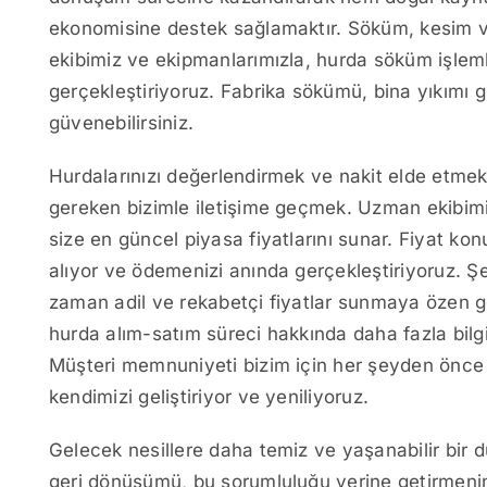
ekonomisine destek sağlamaktır. Söküm, kesim ve
ekibimiz ve ekipmanlarımızla, hurda söküm işlemler
gerçekleştiriyoruz. Fabrika sökümü, bina yıkımı g
güvenebilirsiniz.
Hurdalarınızı değerlendirmek ve nakit elde etme
gereken bizimle iletişime geçmek. Uzman ekibimiz
size en güncel piyasa fiyatlarını sunar. Fiyat ko
alıyor ve ödemenizi anında gerçekleştiriyoruz. Şef
zaman adil ve rekabetçi fiyatlar sunmaya özen gö
hurda alım-satım süreci hakkında daha fazla bilg
Müşteri memnuniyeti bizim için her şeyden önce ge
kendimizi geliştiriyor ve yeniliyoruz.
Gelecek nesillere daha temiz ve yaşanabilir bir
geri dönüşümü, bu sorumluluğu yerine getirmenin e