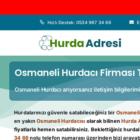
İçeriğe
Hızlı Destek: 0534 967 34 66
E
geç
Osmaneli Hurdacı Firması T
Osmaneli Hurdacı arıyorsanız iletişim bilgilerim
Hurdalarınızı güvenle satabileceğiniz bir
Osmaneli
en yakın
Osmaneli Hurdacısı
olarak bilinen
Hurda 
fiyatlarla hemen satabilirsiniz. Beklettiğiniz hurdala
34 66
nolu telefon numarası üzerinden bizi arayabi