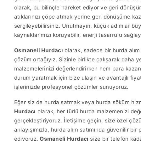
olarak, bu bilinçle hareket ediyor ve geri dönüşü
atıklarınızı çöpe atmak yerine geri dönüşüme kaz
sergileyebilirsiniz. Unutmayın, küçük adımlar bü
kaynaklarımızı koruyabilir, enerji tasarrufu sağlayab
Osmaneli Hurdacı
olarak, sadece bir hurda alım
çözüm ortağıyız. Sizinle birlikte çalışarak daha 
malzemelerinizi değerlendirirken hem para kazana
durum yaratmak için bize ulaşın ve avantajlı fiy
işlerinizde profesyonel çözümler sunuyoruz.
Eğer siz de hurda satmak veya hurda söküm hizme
Hurdacı
olarak, her türlü hurda malzemenizi değe
gerçekleştiriyoruz. İletişime geçin, size özel çö
anlayışımızla, hurda alım satımında güvenilir bir
ediyoruz.
Osmaneli Hurdacı
size bir telefon kad