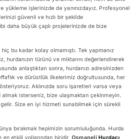
 yükleme işlerinizde de yanınızdayız. Profesyonel
inizi güvenli ve hızlı bir şekilde
ibi daha büyük çaplı projelerinizde de bize
k hiç bu kadar kolay olmamıştı. Tek yapmanız
, hurdanızın türünü ve miktarını değerlendirerek
nusunda anlaştıktan sonra, hurdanızı adresinizden
faflık ve dürüstlük ilkelerimiz doğrultusunda, her
steriyoruz. Aklınızda soru işaretleri varsa veya
i almak isterseniz, bize ulaşmaktan çekinmeyin.
lir. Size en iyi hizmeti sunabilmek için sürekli
 dünya bırakmak hepimizin sorumluluğunda. Hurda
n etkili yollarından biridir.
Osmaneli
Hurdacı