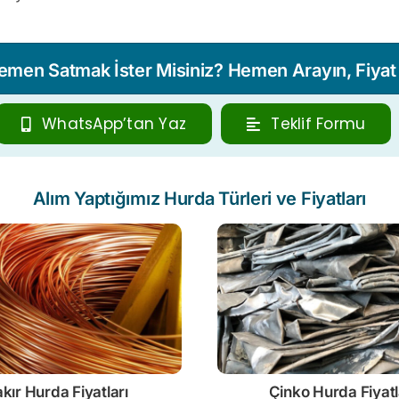
Hemen Satmak İster Misiniz? Hemen Arayın, Fiyat T
WhatsApp’tan Yaz
Teklif Formu
Alım Yaptığımız Hurda Türleri ve Fiyatları
kır Hurda Fiyatları
Çinko
Hurda Fiyatl