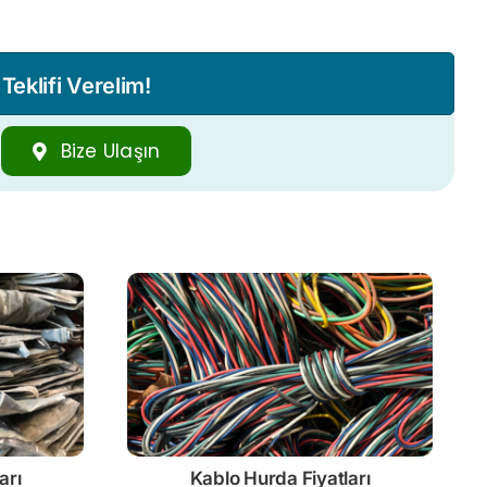
eklifi Verelim!
Bize Ulaşın
arı
Kablo
Hurda Fiyatları