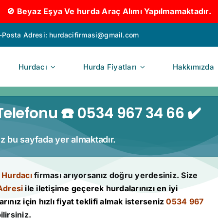
🚫 Beyaz Eşya Ve hurda Araç Alımı Yapılmamaktadır.
-Posta Adresi:
hurdacifirmasi@gmail.com
Hurdacı
Hurda Fiyatları
Hakkımızda
elefonu ☎️ 0534 967 34 66 ✔️
iz bu sayfada yer almaktadır.
 Hurdacı
firması arıyorsanız doğru yerdesiniz. Size
Adresi
ile iletişime geçerek hurdalarınızı en iyi
rınız için hızlı fiyat teklifi almak isterseniz
0534 967
lirsiniz.