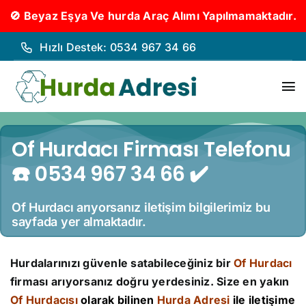
🚫 Beyaz Eşya Ve hurda Araç Alımı Yapılmamaktadır.
İçeriğe
Hızlı Destek: 0534 967 34 66
geç
To
Nav
Hurd
Of Hurdacı Firması Telefonu
☎️ 0534 967 34 66 ✔️
Hurda
Hakk
Of Hurdacı arıyorsanız iletişim bilgilerimiz bu
sayfada yer almaktadır.
Hizm
Hurdalarınızı güvenle satabileceğiniz bir
Of Hurdacı
firması arıyorsanız doğru yerdesiniz. Size en yakın
İleti
Of Hurdacısı
olarak bilinen
Hurda Adresi
ile iletişime