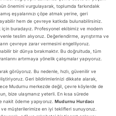
mün önemini vurgulayarak, toplumda farkındalık
mış eşyalarınızı çöpe atmak yerine, geri
yabilir hem de çevreye katkıda bulunabilirsiniz.
ak için buradayız. Profesyonel ekibimiz ve modern
venle teslim alıyoruz. Değerlendirme, ayrıştırma ve
kların çevreye zarar vermesini engelliyoruz.
bilir bir dünya bırakmaktır. Bu doğrultuda, tüm
ranlarını artırmaya yönelik çalışmalar yapıyoruz.
ak görüyoruz. Bu nedenle, hızlı, güvenilir ve
ştiriyoruz. Geri bildirimlerinizi dikkate alarak,
dece Mudurnu merkezde değil, çevre köylerde de
un, bize ulaşmanız yeterli. En kısa sürede
 ve nakit ödeme yapıyoruz.
Mudurnu Hurdacı
 ve müşterilerimize en iyi teklifleri sunuyoruz.