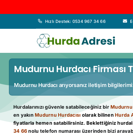
İçeriğe
Hızlı Destek: 0534 967 34 66
E
geç
Mudurnu Hurdacı Firması Te
Mudurnu Hurdacı arıyorsanız iletişim bilgilerim
Hurdalarınızı güvenle satabileceğiniz bir
Mudurnu 
en yakın
Mudurnu Hurdacısı
olarak bilinen
Hurda 
fiyatlarla hemen satabilirsiniz. Beklettiğiniz hurdala
34 66
nolu telefon numarası üzerinden bizi arayabi