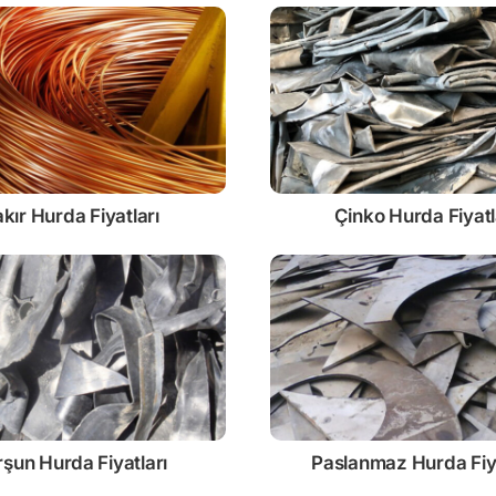
kır Hurda Fiyatları
Çinko
Hurda Fiyatl
rşun
Hurda Fiyatları
Paslanmaz
Hurda Fiy