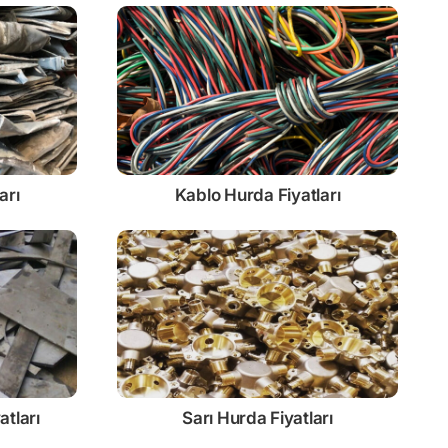
arı
Kablo
Hurda Fiyatları
atları
Sarı
Hurda Fiyatları