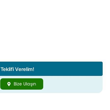
eklifi Verelim!
Bize Ulaşın