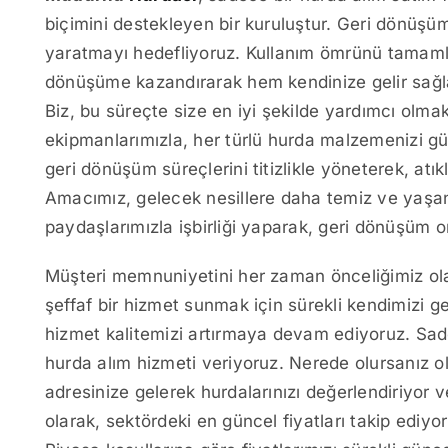
biçimini destekleyen bir kuruluştur. Geri dönüşü
yaratmayı hedefliyoruz. Kullanım ömrünü tamamla
dönüşüme kazandırarak hem kendinize gelir sağla
Biz, bu süreçte size en iyi şekilde yardımcı olm
ekipmanlarımızla, her türlü hurda malzemenizi gü
geri dönüşüm süreçlerini titizlikle yöneterek, atı
Amacımız, gelecek nesillere daha temiz ve yaşana
paydaşlarımızla işbirliği yaparak, geri dönüşüm o
Müşteri memnuniyetini her zaman önceliğimiz olar
şeffaf bir hizmet sunmak için sürekli kendimizi geli
hizmet kalitemizi artırmaya devam ediyoruz. Sa
hurda alım hizmeti veriyoruz. Nerede olursanız ol
adresinize gelerek hurdalarınızı değerlendiriyor
olarak, sektördeki en güncel fiyatları takip ediyor