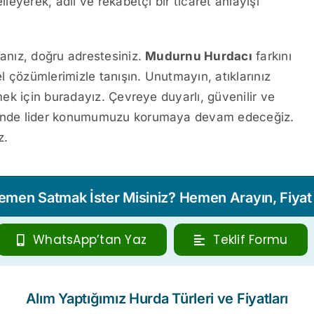
lleyerek, adil ve rekabetçi bir ticaret anlayışı
sanız, doğru adrestesiniz.
Mudurnu Hurdacı
farkını
el çözümlerimizle tanışın. Unutmayın, atıklarınız
rmek için buradayız. Çevreye duyarlı, güvenilir ve
öründe lider konumumuzu korumaya devam edeceğiz.
z.
Hemen Satmak İster Misiniz? Hemen Arayın, Fiyat T
WhatsApp’tan Yaz
Teklif Formu
Alım Yaptığımız Hurda Türleri ve Fiyatları