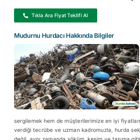
Tıkla Ara Fiyat Teklifi Al
Mudurnu Hurdacı Hakkında Bilgiler
sergilemek hem de müşterilerimize en iyi fiyatları
verdiği tecrübe ve uzman kadromuzla, hurda se
değil, aynı zamanda söküm, kesim ve taşıma gib