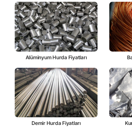
Alüminyum Hurda Fiyatları
Ba
Demir
Hurda Fiyatları
Ku