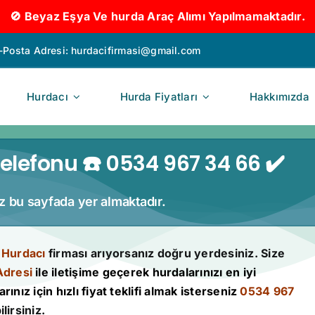
🚫 Beyaz Eşya Ve hurda Araç Alımı Yapılmamaktadır.
-Posta Adresi:
hurdacifirmasi@gmail.com
Hurdacı
Hurda Fiyatları
Hakkımızda
lefonu ☎️ 0534 967 34 66 ✔️
iz bu sayfada yer almaktadır.
Hurdacı
firması arıyorsanız doğru yerdesiniz. Size
Adresi
ile iletişime geçerek hurdalarınızı en iyi
rınız için hızlı fiyat teklifi almak isterseniz
0534 967
lirsiniz.