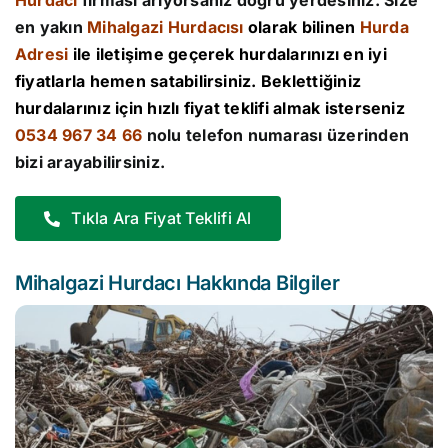
Hurdacı
firması arıyorsanız doğru yerdesiniz. Size
en yakın
Mihalgazi Hurdacısı
olarak bilinen
Hurda
Adresi
ile iletişime geçerek hurdalarınızı en iyi
fiyatlarla hemen satabilirsiniz. Beklettiğiniz
hurdalarınız için hızlı fiyat teklifi almak isterseniz
0534 967 34 66
nolu telefon numarası üzerinden
bizi arayabilirsiniz.
Tıkla Ara Fiyat Teklifi Al
Mihalgazi Hurdacı Hakkında Bilgiler