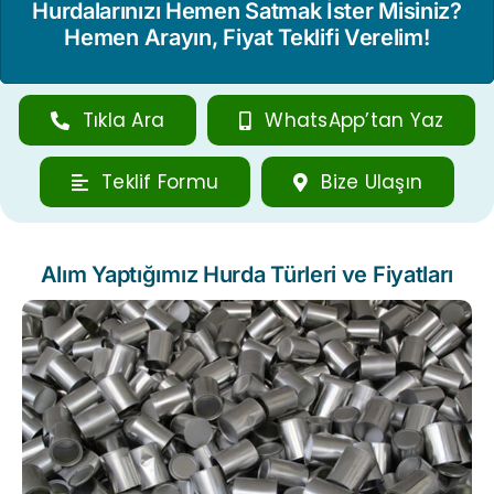
Hurdalarınızı Hemen Satmak İster Misiniz?
Hemen Arayın, Fiyat Teklifi Verelim!
Tıkla Ara
WhatsApp’tan Yaz
Teklif Formu
Bize Ulaşın
Alım Yaptığımız Hurda Türleri ve Fiyatları