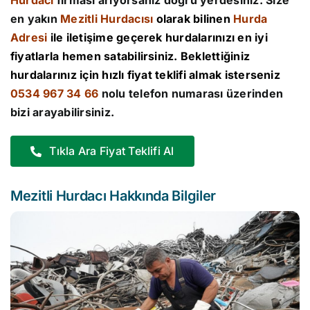
Hurdacı
firması arıyorsanız doğru yerdesiniz. Size
en yakın
Mezitli Hurdacısı
olarak bilinen
Hurda
Adresi
ile iletişime geçerek hurdalarınızı en iyi
fiyatlarla hemen satabilirsiniz. Beklettiğiniz
hurdalarınız için hızlı fiyat teklifi almak isterseniz
0534 967 34 66
nolu telefon numarası üzerinden
bizi arayabilirsiniz.
Tıkla Ara Fiyat Teklifi Al
Mezitli Hurdacı Hakkında Bilgiler