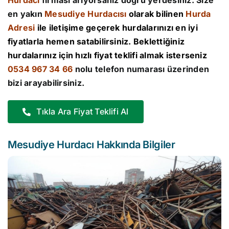
Hurdacı
firması arıyorsanız doğru yerdesiniz. Size
en yakın
Mesudiye Hurdacısı
olarak bilinen
Hurda
Adresi
ile iletişime geçerek hurdalarınızı en iyi
fiyatlarla hemen satabilirsiniz. Beklettiğiniz
hurdalarınız için hızlı fiyat teklifi almak isterseniz
0534 967 34 66
nolu telefon numarası üzerinden
bizi arayabilirsiniz.
Tıkla Ara Fiyat Teklifi Al
Mesudiye Hurdacı Hakkında Bilgiler