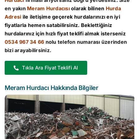
Hurdacı
firması arıyorsanız doğru yerdesiniz. Size
en yakın
Meram Hurdacısı
olarak bilinen
Hurda
Adresi
ile iletişime geçerek hurdalarınızı en iyi
fiyatlarla hemen satabilirsiniz. Beklettiğiniz
hurdalarınız için hızlı fiyat teklifi almak isterseniz
0534 967 34 66
nolu telefon numarası üzerinden
bizi arayabilirsiniz.
Tıkla Ara Fiyat Teklifi Al
Meram Hurdacı Hakkında Bilgiler