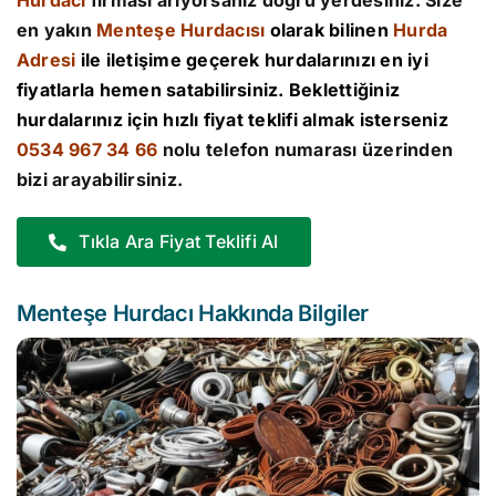
Hurdacı
firması arıyorsanız doğru yerdesiniz. Size
en yakın
Menteşe Hurdacısı
olarak bilinen
Hurda
Adresi
ile iletişime geçerek hurdalarınızı en iyi
fiyatlarla hemen satabilirsiniz. Beklettiğiniz
hurdalarınız için hızlı fiyat teklifi almak isterseniz
0534 967 34 66
nolu telefon numarası üzerinden
bizi arayabilirsiniz.
Tıkla Ara Fiyat Teklifi Al
Menteşe Hurdacı Hakkında Bilgiler