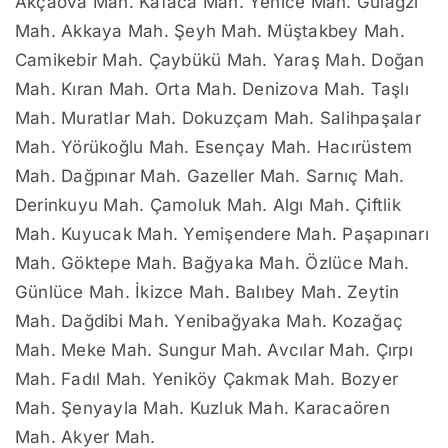
Akçaova Mah. Kafaca Mah. Yenice Mah. Gülağzı
Mah. Akkaya Mah. Şeyh Mah. Müştakbey Mah.
Camikebir Mah. Çaybükü Mah. Yaraş Mah. Doğan
Mah. Kıran Mah. Orta Mah. Denizova Mah. Taşlı
Mah. Muratlar Mah. Dokuzçam Mah. Salihpaşalar
Mah. Yörükoğlu Mah. Esençay Mah. Hacırüstem
Mah. Dağpınar Mah. Gazeller Mah. Sarnıç Mah.
Derinkuyu Mah. Çamoluk Mah. Algı Mah. Çiftlik
Mah. Kuyucak Mah. Yemişendere Mah. Paşapınarı
Mah. Göktepe Mah. Bağyaka Mah. Özlüce Mah.
Günlüce Mah. İkizce Mah. Balıbey Mah. Zeytin
Mah. Dağdibi Mah. Yenibağyaka Mah. Kozağaç
Mah. Meke Mah. Sungur Mah. Avcılar Mah. Çırpı
Mah. Fadıl Mah. Yeniköy Çakmak Mah. Bozyer
Mah. Şenyayla Mah. Kuzluk Mah. Karacaören
Mah. Akyer Mah.