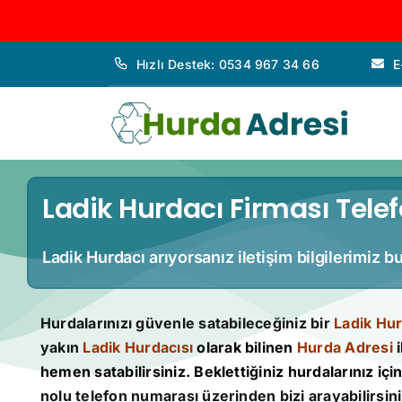
İçeriğe
Hızlı Destek: 0534 967 34 66
E
geç
Ladik Hurdacı Firması Telef
Ladik Hurdacı arıyorsanız iletişim bilgilerimiz b
Hurdalarınızı güvenle satabileceğiniz bir
Ladik Hur
yakın
Ladik Hurdacısı
olarak bilinen
Hurda Adresi
i
hemen satabilirsiniz. Beklettiğiniz hurdalarınız için 
nolu telefon numarası üzerinden bizi arayabilirsini