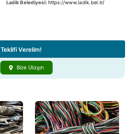
Ladik Belediyesi:
https://www.ladik.bel.tr/
eklifi Verelim!
Bize Ulaşın