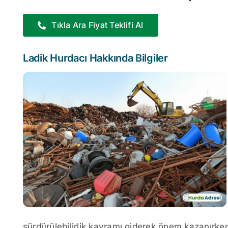
Tıkla Ara Fiyat Teklifi Al
Ladik Hurdacı Hakkında Bilgiler
sürdürülebilirlik kavramı giderek önem kazanırk