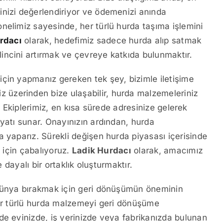
inizi değerlendiriyor ve ödemenizi anında
nelimiz sayesinde, her türlü hurda taşıma işlemini
rdacı
olarak, hedefimiz sadece hurda alıp satmak
incini artırmak ve çevreye katkıda bulunmaktır.
çin yapmanız gereken tek şey, bizimle iletişime
üzerinden bize ulaşabilir, hurda malzemeleriniz
iz. Ekiplerimiz, en kısa sürede adresinize gelerek
iyatı sunar. Onayınızın ardından, hurda
a yaparız. Sürekli değişen hurda piyasası içerisinde
k için çabalıyoruz.
Ladik Hurdacı
olarak, amacımız
e dayalı bir ortaklık oluşturmaktır.
 dünya bırakmak için geri dönüşümün öneminin
er türlü hurda malzemeyi geri dönüşüme
de evinizde, iş yerinizde veya fabrikanızda bulunan