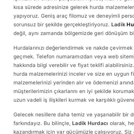
kısa sürede adresinize gelerek hurda malzemeler
yapıyoruz. Geniş araç filomuz ve deneyimli perso
sorunsuz bir şekilde gerçekleştiriyoruz.
Ladik
Hu
değil, aynı zamanda bölgemizde geri dönüşüm bil
Hurdalarınızı değerlendirmek ve nakde çevirmek i
geçmek. Telefon numaramızdan veya web sitemiz 
hakkında bilgi verebilir ve fiyat teklifi alabilirsin
hurda malzemelerinizi inceler ve size en uygun f
malzemelerinizi yerinden alır ve ödemenizi anınd
müşterilerimizin çıkarlarını en iyi şekilde koruma
uzun vadeli iş ilişkileri kurmak ve karşılıklı güven
Gelecek nesillere daha temiz ve yaşanabilir bir
farkındayız. Bu bilinçle,
Ladik Hurdacı
olarak, h
kazandırmak için var gücümüzle çalışıyoruz. Siz 