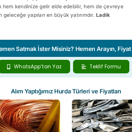
k hem kendinize gelir elde edebilir, hem de çevreye
m geleceğe yapılan en büyük yatırımdır.
Ladik
Hemen Satmak İster Misiniz? Hemen Arayın, Fiyat T
WhatsApp’tan Yaz
Teklif Formu
Alım Yaptığımız Hurda Türleri ve Fiyatları