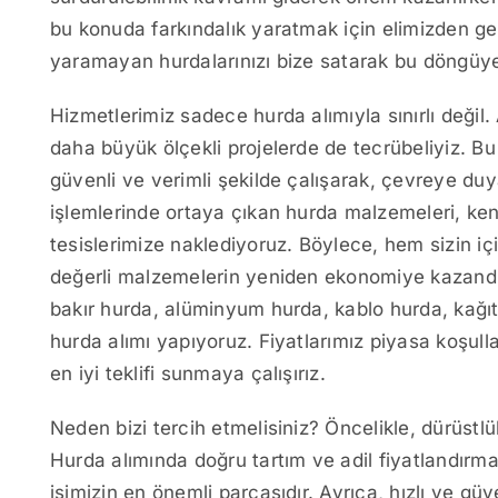
bu konuda farkındalık yaratmak için elimizden gel
yaramayan hurdalarınızı bize satarak bu döngüye 
Hizmetlerimiz sadece hurda alımıyla sınırlı değil
daha büyük ölçekli projelerde de tecrübeliyiz. B
güvenli ve verimli şekilde çalışarak, çevreye duy
işlemlerinde ortaya çıkan hurda malzemeleri, ken
tesislerimize naklediyoruz. Böylece, hem sizin iç
değerli malzemelerin yeniden ekonomiye kazandır
bakır hurda, alüminyum hurda, kablo hurda, kağıt 
hurda alımı yapıyoruz. Fiyatlarımız piyasa koşull
en iyi teklifi sunmaya çalışırız.
Neden bizi tercih etmelisiniz? Öncelikle, dürüstlü
Hurda alımında doğru tartım ve adil fiyatlandırma
işimizin en önemli parçasıdır. Ayrıca, hızlı ve gü