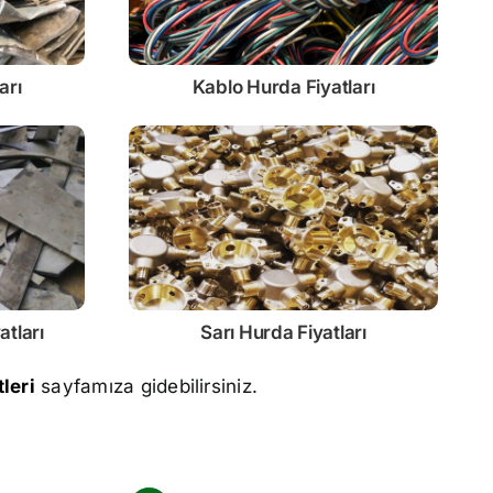
arı
Kablo
Hurda Fiyatları
atları
Sarı
Hurda Fiyatları
leri
sayfamıza gidebilirsiniz.