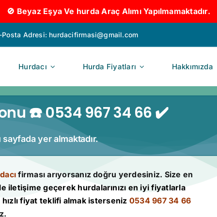
🚫 Beyaz Eşya Ve hurda Araç Alımı Yapılmamaktadır.
-Posta Adresi:
hurdacifirmasi@gmail.com
Hurdacı
Hurda Fiyatları
Hakkımızda
onu ☎️ 0534 967 34 66 ✔️
u sayfada yer almaktadır.
dacı
firması arıyorsanız doğru yerdesiniz. Size en
le iletişime geçerek hurdalarınızı en iyi fiyatlarla
hızlı fiyat teklifi almak isterseniz
0534 967 34 66
z.