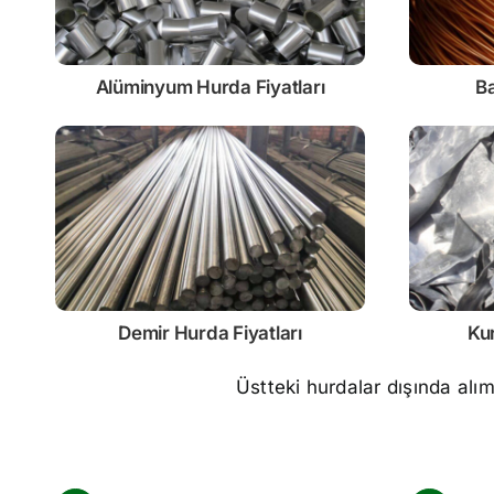
Alüminyum Hurda Fiyatları
Ba
Demir
Hurda Fiyatları
Ku
Üstteki hurdalar dışında alı