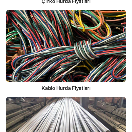
Çinko
Hurda Fiyatları
Kablo
Hurda Fiyatları