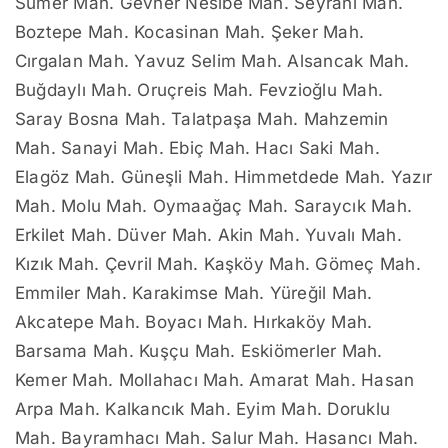
Sümer Mah. Gevher Nesibe Mah. Seyrani Mah.
Boztepe Mah. Kocasinan Mah. Şeker Mah.
Cırgalan Mah. Yavuz Selim Mah. Alsancak Mah.
Buğdaylı Mah. Oruçreis Mah. Fevzioğlu Mah.
Saray Bosna Mah. Talatpaşa Mah. Mahzemin
Mah. Sanayi Mah. Ebiç Mah. Hacı Saki Mah.
Elagöz Mah. Güneşli Mah. Himmetdede Mah. Yazır
Mah. Molu Mah. Oymaağaç Mah. Saraycık Mah.
Erkilet Mah. Düver Mah. Akin Mah. Yuvalı Mah.
Kızık Mah. Çevril Mah. Kaşköy Mah. Gömeç Mah.
Emmiler Mah. Karakimse Mah. Yüreğil Mah.
Akcatepe Mah. Boyacı Mah. Hırkaköy Mah.
Barsama Mah. Kuşçu Mah. Eskiömerler Mah.
Kemer Mah. Mollahacı Mah. Amarat Mah. Hasan
Arpa Mah. Kalkancık Mah. Eyim Mah. Doruklu
Mah. Bayramhacı Mah. Salur Mah. Hasancı Mah.