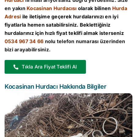
Hurdacı
firması arıyorsanız doğru yerdesiniz. Size
en yakın
Kocasinan Hurdacısı
olarak bilinen
Hurda
Adresi
ile iletişime geçerek hurdalarınızı en iyi
fiyatlarla hemen satabilirsiniz. Beklettiğiniz
hurdalarınız için hızlı fiyat teklifi almak isterseniz
0534 967 34 66
nolu telefon numarası üzerinden
bizi arayabilirsiniz.
Tıkla Ara Fiyat Teklifi Al
Kocasinan Hurdacı Hakkında Bilgiler