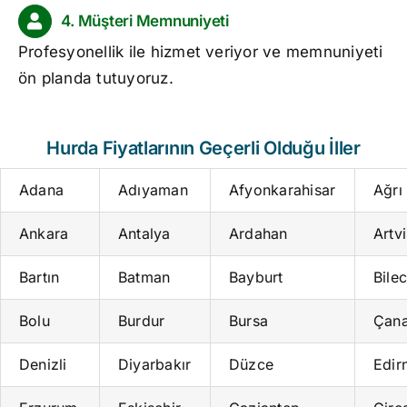
4. Müşteri Memnuniyeti
Profesyonellik ile hizmet veriyor ve memnuniyeti
ön planda tutuyoruz.
Hurda Fiyatlarının Geçerli Olduğu İller
Adana
Adıyaman
Afyonkarahisar
Ağrı
Ankara
Antalya
Ardahan
Artv
Bartın
Batman
Bayburt
Bilec
Bolu
Burdur
Bursa
Çana
Denizli
Diyarbakır
Düzce
Edir