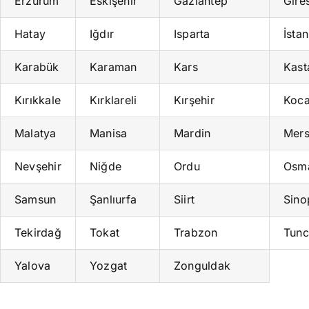
Erzurum
Eskişehir
Gaziantep
Gire
Hatay
Iğdır
Isparta
İsta
Karabük
Karaman
Kars
Kas
Kırıkkale
Kırklareli
Kırşehir
Koca
Malatya
Manisa
Mardin
Mers
Nevşehir
Niğde
Ordu
Osm
Samsun
Şanlıurfa
Siirt
Sino
Tekirdağ
Tokat
Trabzon
Tunc
Yalova
Yozgat
Zonguldak