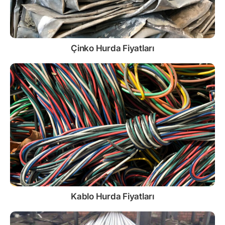
Çinko
Hurda Fiyatları
Kablo
Hurda Fiyatları