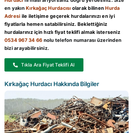
Hurdacı
firması arıyorsanız doğru yerdesiniz. Size
en yakın
Kırkağaç Hurdacısı
olarak bilinen
Hurda
Adresi
ile iletişime geçerek hurdalarınızı en iyi
fiyatlarla hemen satabilirsiniz. Beklettiğiniz
hurdalarınız için hızlı fiyat teklifi almak isterseniz
0534 967 34 66
nolu telefon numarası üzerinden
bizi arayabilirsiniz.
Tıkla Ara Fiyat Teklifi Al
Kırkağaç Hurdacı Hakkında Bilgiler