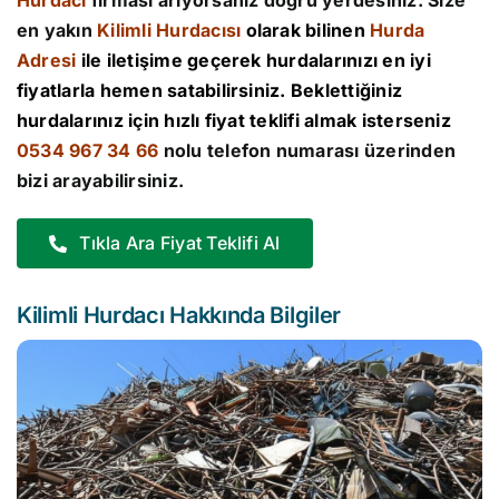
Hurdacı
firması arıyorsanız doğru yerdesiniz. Size
en yakın
Kilimli Hurdacısı
olarak bilinen
Hurda
Adresi
ile iletişime geçerek hurdalarınızı en iyi
fiyatlarla hemen satabilirsiniz. Beklettiğiniz
hurdalarınız için hızlı fiyat teklifi almak isterseniz
0534 967 34 66
nolu telefon numarası üzerinden
bizi arayabilirsiniz.
Tıkla Ara Fiyat Teklifi Al
Kilimli Hurdacı Hakkında Bilgiler