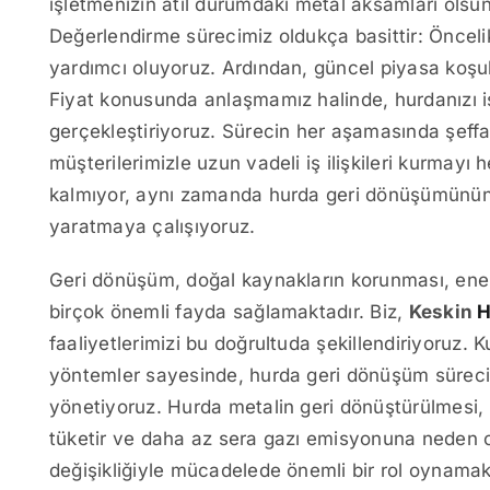
işletmenizin atıl durumdaki metal aksamları olsun, 
Değerlendirme sürecimiz oldukça basittir: Öncelik
yardımcı oluyoruz. Ardından, güncel piyasa koşull
Fiyat konusunda anlaşmamız halinde, hurdanızı i
gerçekleştiriyoruz. Sürecin her aşamasında şeffa
müşterilerimizle uzun vadeli iş ilişkileri kurmay
kalmıyor, aynı zamanda hurda geri dönüşümünün 
yaratmaya çalışıyoruz.
Geri dönüşüm, doğal kaynakların korunması, enerji
birçok önemli fayda sağlamaktadır. Biz,
Keskin
H
faaliyetlerimizi bu doğrultuda şekillendiriyoruz. 
yöntemler sayesinde, hurda geri dönüşüm sürecini
yönetiyoruz. Hurda metalin geri dönüştürülmesi, 
tüketir ve daha az sera gazı emisyonuna neden o
değişikliğiyle mücadelede önemli bir rol oynamak