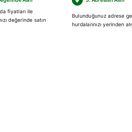
Değerinde Alım
3. Adresten Alım
da fiyatları
ile
Bulunduğunuz adrese ge
nızı değerinde satın
hurdalarınızı yerinden al