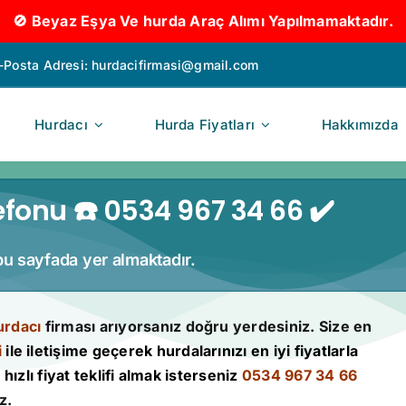
🚫 Beyaz Eşya Ve hurda Araç Alımı Yapılmamaktadır.
-Posta Adresi:
hurdacifirmasi@gmail.com
Hurdacı
Hurda Fiyatları
Hakkımızda
fonu ☎️ 0534 967 34 66 ✔️
 bu sayfada yer almaktadır.
urdacı
firması arıyorsanız doğru yerdesiniz. Size en
i
ile iletişime geçerek hurdalarınızı en iyi fiyatlarla
hızlı fiyat teklifi almak isterseniz
0534 967 34 66
z.