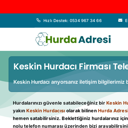
İçeriğe
Hızlı Destek: 0534 967 34 66
E
geç
Keskin Hurdacı Firması Tele
Keskin Hurdacı arıyorsanız iletişim bilgilerimiz
Hurdalarınızı güvenle satabileceğiniz bir
Keskin H
yakın
Keskin Hurdacısı
olarak bilinen
Hurda Adres
hemen satabilirsiniz. Beklettiğiniz hurdalarınız için 
nolu telefon numarası üzerinden bizi arayabilirsini