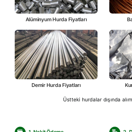
Alüminyum Hurda Fiyatları
Ba
Demir
Hurda Fiyatları
Ku
Üstteki hurdalar dışında alı