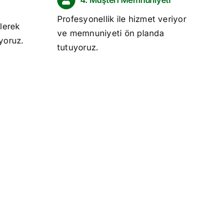
4. Müşteri Memnuniyeti
Profesyonellik ile hizmet veriyor
lerek
ve memnuniyeti ön planda
ıyoruz.
tutuyoruz.