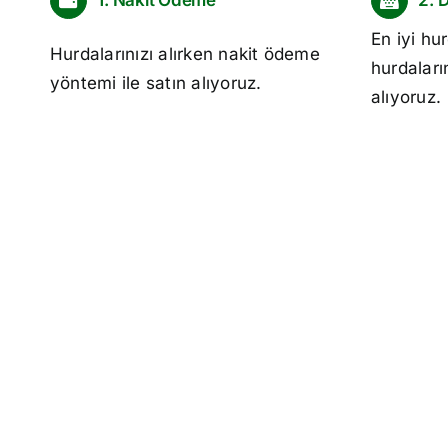
1. Nakit Ödeme
2. 
En iyi
hur
Hurdalarınızı alırken nakit ödeme
hurdaları
yöntemi ile satın alıyoruz.
alıyoruz.