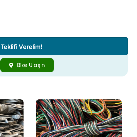
eklifi Verelim!
Bize Ulaşın