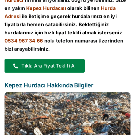
Hurdacı
firması arıyorsanız doğru yerdesiniz. Size
en yakın
Kepez Hurdacısı
olarak bilinen
Hurda
Adresi
ile iletişime geçerek hurdalarınızı en iyi
fiyatlarla hemen satabilirsiniz. Beklettiğiniz
hurdalarınız için hızlı fiyat teklifi almak isterseniz
0534 967 34 66
nolu telefon numarası üzerinden
bizi arayabilirsiniz.
Tıkla Ara Fiyat Teklifi Al
Kepez Hurdacı Hakkında Bilgiler