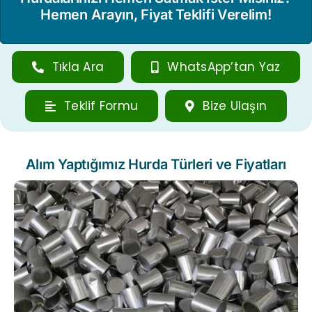
Hemen Arayın, Fiyat Teklifi Verelim!
Tıkla Ara
WhatsApp’tan Yaz
Teklif Formu
Bize Ulaşın
Alım Yaptığımız Hurda Türleri ve Fiyatları