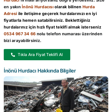
Hurdacı
firması arıyorsanız doğru yerdesiniz. Size
en yakın
İnönü Hurdacısı
olarak bilinen
Hurda
Adresi
ile iletişime geçerek hurdalarınızı en iyi
fiyatlarla hemen satabilirsiniz. Beklettiğiniz
hurdalarınız için hızlı fiyat teklifi almak isterseniz
0534 967 34 66
nolu telefon numarası üzerinden
bizi arayabilirsiniz.
Tıkla Ara Fiyat Teklifi Al
İnönü Hurdacı Hakkında Bilgiler