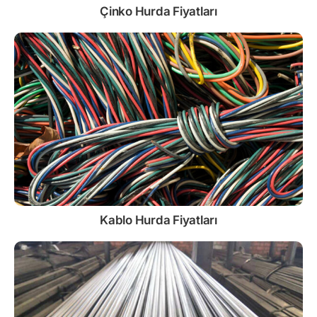
Çinko
Hurda Fiyatları
Kablo
Hurda Fiyatları