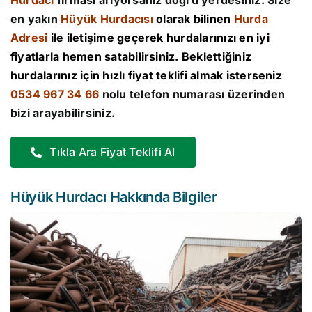
Hurdacı
firması arıyorsanız doğru yerdesiniz. Size
en yakın
Hüyük Hurdacısı
olarak bilinen
Hurda
Adresi
ile iletişime geçerek hurdalarınızı en iyi
fiyatlarla hemen satabilirsiniz. Beklettiğiniz
hurdalarınız için hızlı fiyat teklifi almak isterseniz
0534 967 34 66
nolu telefon numarası üzerinden
bizi arayabilirsiniz.
Tıkla Ara Fiyat Teklifi Al
Hüyük Hurdacı Hakkında Bilgiler