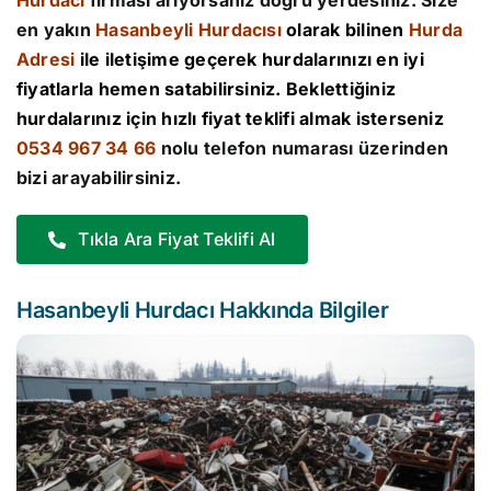
Hurdacı
firması arıyorsanız doğru yerdesiniz. Size
en yakın
Hasanbeyli Hurdacısı
olarak bilinen
Hurda
Adresi
ile iletişime geçerek hurdalarınızı en iyi
fiyatlarla hemen satabilirsiniz. Beklettiğiniz
hurdalarınız için hızlı fiyat teklifi almak isterseniz
0534 967 34 66
nolu telefon numarası üzerinden
bizi arayabilirsiniz.
Tıkla Ara Fiyat Teklifi Al
Hasanbeyli Hurdacı Hakkında Bilgiler