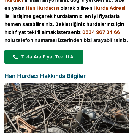
Hurdacı
firması arıyorsanız doğru yerdesiniz. Size
en yakın
Han Hurdacısı
olarak bilinen
Hurda Adresi
ile iletişime geçerek hurdalarınızı en iyi fiyatlarla
hemen satabilirsiniz. Beklettiğiniz hurdalarınız için
hızlı fiyat teklifi almak isterseniz
0534 967 34 66
nolu telefon numarası üzerinden bizi arayabilirsiniz.
Tıkla Ara Fiyat Teklifi Al
Han Hurdacı Hakkında Bilgiler